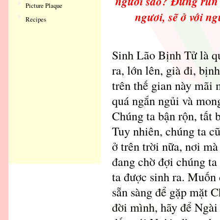
ngươi sao? Đừng run 
Picture Plaque
ngươi, sẽ ở với ng
Recipes
Sinh Lão Bịnh Tử là qu
ra, lớn lên, già đi, bị
trên thế gian này mãi 
quá ngắn ngủi và mong
Chúng ta bận rộn, tất b
Tuy nhiên, chúng ta c
ở trên trời nữa, nơi 
đang chờ đợi chúng ta 
ta được sinh ra. Muốn 
sẵn sàng để gặp mặt C
đời mình, hãy để Ngài 