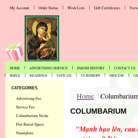
My Account
Order Status
Wish Lists
Gift Certificates
View
HOME
ADVERTISING SERVICE
PARISH HISTORY
CONTACT US
BIBLE
READINGS
VATICAN
US BISHOPS
DIOCESE
G
CATEGORIES
Home
Columbariu
Advertising Fee
Service Fee
COLUMBARIUM
Columbarium Niche
Flat Burial Space
"Mạnh bạo lên, can 
Nameplate