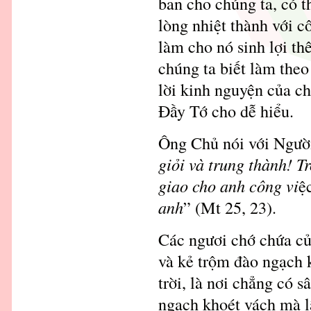
ban cho chúng ta, có th
lòng nhiệt thành với c
làm cho nó sinh lợi th
chúng ta biết làm the
lời kinh nguyện của c
Đầy Tớ cho dễ hiểu.
Ông Chủ nói với Người
giỏi và trung thành! T
giao cho anh công vi
ệ
anh
” (Mt 25, 23).
Các ngươi chớ chứa của
và kẻ trộm đào ngạch k
trời, là nơi chẳng có 
ngạch khoét vách mà lấ